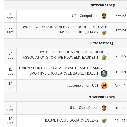
Septembre 2025
20
U11 - Compétition
Terminé
sept.
BASKET CLUB DOUARNENEZ TREBOUL 1, PLEUVEN
27
Terminé
BASKET CLUB 1, UJAP 2
sept.
Octobre 2025
BASKET CLUB DOUARNENEZ TREBOUL 1,
04
Terminé
ASSOCIATION SPORTIVE PLOMELIN BASKET 1
oct.
UNION SPORTIVE CONCARNOISE BASKET 1, AMICALE
11
Terminé
SPORTIVE ERGUE ARMEL BASKET BALL 1
oct.
18
rassemblement U11
Annulé
oct.
Novembre 2025
08
U11 - Compétition
31
- 23
nov.
15
BASKET CLUB DOUARNENEZ - 2
16 -
46
nov.