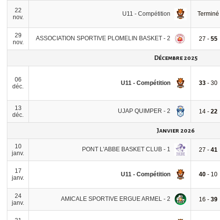
22
U11 - Compétition
Terminé
nov.
29
ASSOCIATION SPORTIVE PLOMELIN BASKET - 2
27 -
55
nov.
Décembre 2025
06
U11 - Compétition
33
- 30
déc.
13
UJAP QUIMPER - 2
14 -
22
déc.
Janvier 2026
10
PONT L'ABBE BASKET CLUB - 1
27 -
41
janv.
17
U11 - Compétition
40
- 10
janv.
24
AMICALE SPORTIVE ERGUE ARMEL - 2
16 -
39
janv.