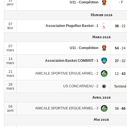
31
U11 - Compétition
- F
janv.
Février 2026
07
Association Pluguffan Basket - 1
38
- 22
févr.
Mars 2026
07
U11 - Compétition
54
- 24
mars
14
Association Basket COMBRIT - 1
37
- 32
mars
21
AMICALE SPORTIVE ERGUE ARMEL - 2
12 -
43
mars
28
US CONCARNEAU - 2
Terminé
mars
Avril 2026
04
AMICALE SPORTIVE ERGUE ARMEL - 3
38 -
66
avril
Mai 2026