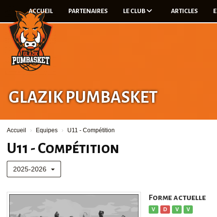
Panneau de gestion des cookies
ACCUEIL
PARTENAIRES
LE CLUB
ARTICLES
E
GLAZIK PUMBASKET
Accueil
Equipes
U11 - Compétition
U11 - Compétition
2025-2026
Forme actuelle
V
D
V
V