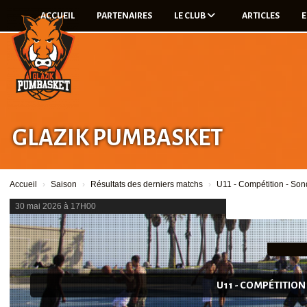
Panneau de gestion des cookies
ACCUEIL
PARTENAIRES
LE CLUB
ARTICLES
E
GLAZIK PUMBASKET
Accueil
Saison
Résultats des derniers matchs
U11 - Compétition - Son
30 mai 2026 à 17H00
U11 - COMPÉTITION