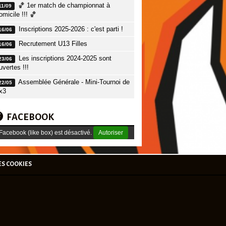
🏀 1er match de championnat à
11/09
omicile !!! 🏀
Inscriptions 2025-2026 : c'est parti !
16/06
Recrutement U13 Filles
16/06
Les inscriptions 2024-2025 sont
23/06
uvertes !!!
Assemblée Générale - Mini-Tournoi de
22/05
x3
FACEBOOK
Facebook (like box) est désactivé.
Autoriser
ES COOKIES