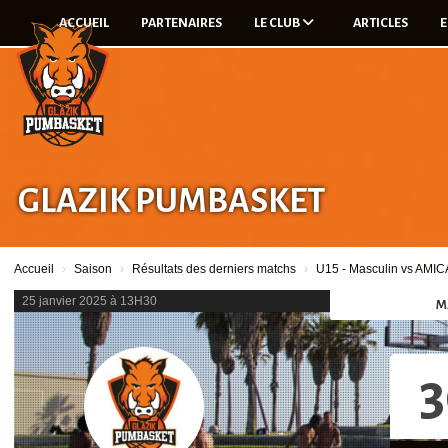
Panneau de gestion des cookies
ACCUEIL
PARTENAIRES
LE CLUB
ARTICLES
E
GLAZIK PUMBASKET
Accueil
Saison
Résultats des derniers matchs
U15 - Masculin vs AM
25 janvier 2025 à 13H30
M
3