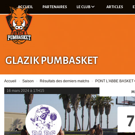
Panneau de gestion des cookies
ACCUEIL
PARTENAIRES
LE CLUB
ARTICLES
E
GLAZIK PUMBASKET
Accueil
Saison
Résultats des derniers matchs
PONT L'ABBE BASKET C
16 mars 2024 à 17H15
M
7