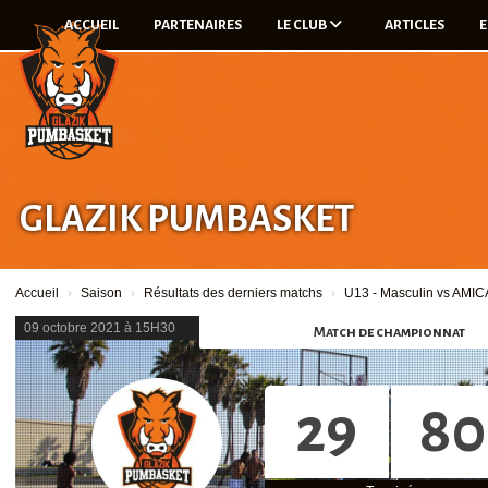
Panneau de gestion des cookies
ACCUEIL
PARTENAIRES
LE CLUB
ARTICLES
E
GLAZIK PUMBASKET
Accueil
Saison
Résultats des derniers matchs
U13 - Masculin vs A
09 octobre 2021 à 15H30
Match de championnat
29
80