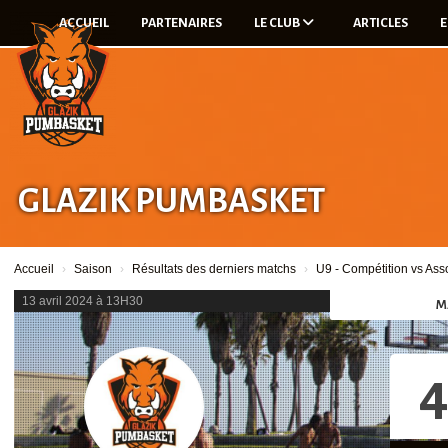
Panneau de gestion des cookies
ACCUEIL
PARTENAIRES
LE CLUB
ARTICLES
E
GLAZIK PUMBASKET
Accueil
Saison
Résultats des derniers matchs
U9 - Compétition vs As
13 avril 2024 à 13H30
M
4