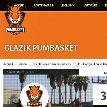
Panneau de gestion des cookies
ACCUEIL
PARTENAIRES
LE CLUB
ARTICLES
E
GLAZIK PUMBASKET
Accueil
Saison
Résultats des derniers matchs
U11 - Compétition v
15 avril 2023 à 13H30
M
3