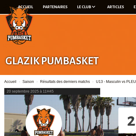
Panneau de gestion des cookies
ACCUEIL
PARTENAIRES
LE CLUB
ARTICLES
E
GLAZIK PUMBASKET
Accueil
Saison
Résultats des derniers matchs
U13 - Masculin vs PL
20 septembre 2025 à 11H45
2