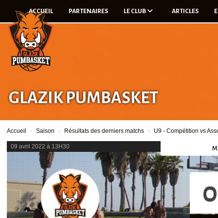
Panneau de gestion des cookies
ACCUEIL
PARTENAIRES
LE CLUB
ARTICLES
E
GLAZIK PUMBASKET
Accueil
Saison
Résultats des derniers matchs
U9 - Compétition vs Ass
09 avril 2022 à 13H30
M
0